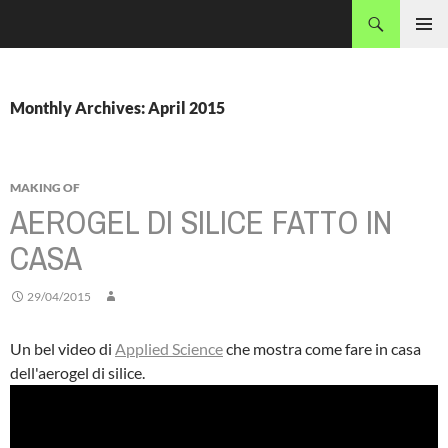
Skip
Search
MADEC
to
PRIMAR
content
MENU
Monthly Archives: April 2015
MAKING OF
AEROGEL DI SILICE FATTO IN
CASA
29/04/2015
Un bel video di
Applied Science
che mostra come fare in casa
dell'aerogel di silice.